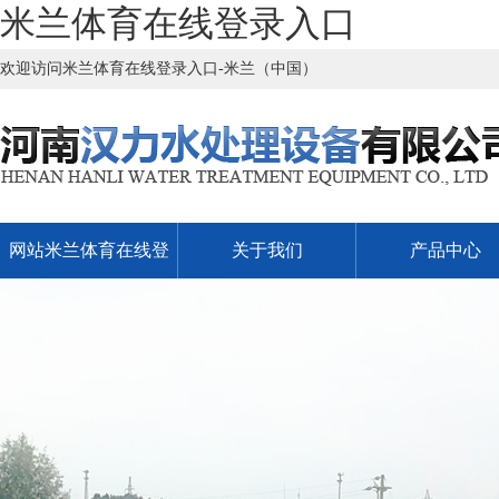
米兰体育在线登录入口
欢迎访问米兰体育在线登录入口-米兰（中国）
网站米兰体育在线登
关于我们
产品中心
录入口