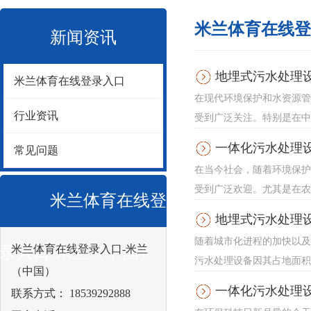
米兰体育在线登
新闻资讯
地埋式污水处理
米兰体育在线登录入口
在现代环境保护和水资源管
行业资讯
受到广泛关注。特别是在中
一体化污水处理
常见问题
在当今社会，随着环境保护
受到广泛欢迎。尤其是在农
米兰体育在线登
地埋式污水处理
随着城市化进程的加快以及
米兰体育在线登录入口-米兰
录入口-米兰（中国）
污水处理设备因其占地面积
（中国）
一体化污水处理
联系方式： 18539292888