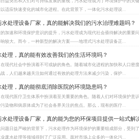
的日益突出和人们对可持续发展的重视，污水处理成为了环境保护中的关
以适应快速变化的城市化进程。在此背景下，一体化污水处理设...
污水处理设备厂家，真的能解决我们的污水治理难题吗？
程的加速和环境保护意识的提升，污水处理成为现代社会亟待解决的重要
响较大。而今，一种新型的解决方案——地埋式污水处理设备正...
水处理，真的能有效改善我们的生活环境吗？
，在现代社会中扮演着不可或缺的角色。随着城市化进程的加快和人口密
战，人们越来越关注如何通过有效的处理方法来减少污染，保护...
水处理，真的能彻底消除医院的环境隐患吗？
，在现代医疗卫生体系中扮演着至关重要的角色。随着人们对环境保护意
污染物和病原体成为了社会各界关注的焦点。那么，现有的医疗...
污水处理设备厂家，真的能为您的环保项目提供一站式解
境问题日益严峻的背景下，污水处理作为环境保护的重要组成部分，受到
业废水处理等领域得到了广泛应用。面对市场上众多的一体化污...