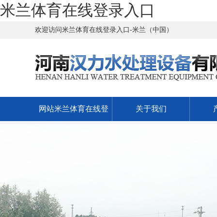
米兰体育在线登录入口
欢迎访问米兰体育在线登录入口-米兰（中国）
网站米兰体育在线登
关于我们
录入口