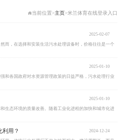
当前位置>
主页
>米兰体育在线登录入口
2025-02-07
。然而，在选择和安装生活污水处理设备时，价格往往是一个
2025-01-10
增强和各国政府对水资源管理政策的日益严格，污水处理行业
2025-01-10
用和生态环境的质量改善。随着工业化进程的加快和城市化进
化利用？
2024-12-24