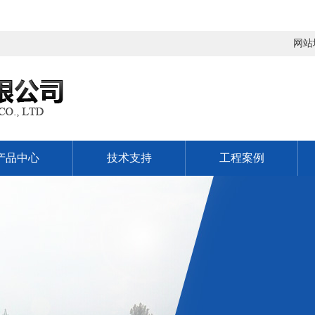
网站
产品中心
技术支持
工程案例