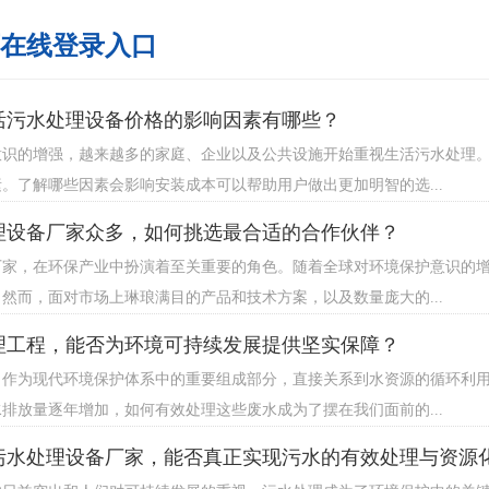
在线登录入口
活污水处理设备价格的影响因素有哪些？
意识的增强，越来越多的家庭、企业以及公共设施开始重视生活污水处理
。了解哪些因素会影响安装成本可以帮助用户做出更加明智的选...
理设备厂家众多，如何挑选最合适的合作伙伴？
厂家，在环保产业中扮演着至关重要的角色。随着全球对环境保护意识的
然而，面对市场上琳琅满目的产品和技术方案，以及数量庞大的...
理工程，能否为环境可持续发展提供坚实保障？
，作为现代环境保护体系中的重要组成部分，直接关系到水资源的循环利
排放量逐年增加，如何有效处理这些废水成为了摆在我们面前的...
污水处理设备厂家，能否真正实现污水的有效处理与资源