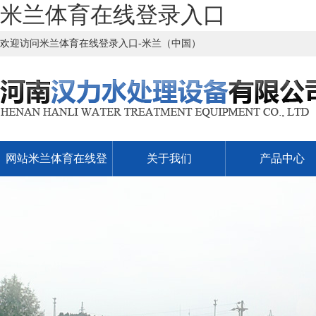
米兰体育在线登录入口
欢迎访问米兰体育在线登录入口-米兰（中国）
网站米兰体育在线登
关于我们
产品中心
录入口