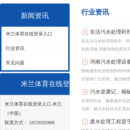
行业资讯
新闻资讯
生活污水处理药
米兰体育在线登录入口
在生活污水处理流程中，药
行业资讯
的悬浮物;消毒剂则负责杀灭
河南污水处理设
常见问题
随着城市化进程加快和环保
活领域广泛应用，通过物理
米兰体育在线登
污水逆袭记：揭秘
在现代社会，随着城市化进
米兰体育在线登录入口-米兰
录入口-米兰（中国）
法师，将污水转化为宝贵的
（中国）
废水处理工程是
联系方式： 18539292888