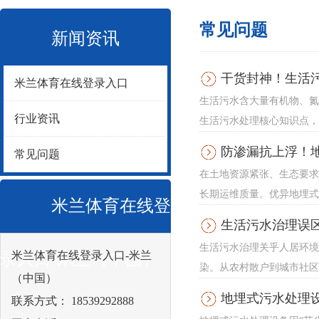
常见问题
新闻资讯
干货封神！生活污
米兰体育在线登录入口
生活污水含大量有机物、氮
行业资讯
生活污水处理核心知识点，
防渗漏抗上浮！
常见问题
在土地资源紧张、生态要求
长期运维质量。优异地埋式
米兰体育在线登
生活污水治理误区
生活污水治理关乎人居环境
米兰体育在线登录入口-米兰
录入口-米兰（中国）
染。从农村散户到城市社区
（中国）
地埋式污水处理设
联系方式： 18539292888